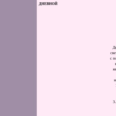
ДНЕВНОЙ
Д
све
с п
я
н
3