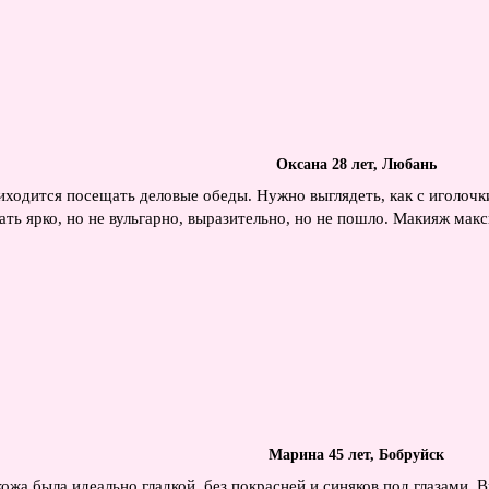
Оксана 28 лет, Любань
иходится посещать деловые обеды. Нужно выглядеть, как с иголочки
елать ярко, но не вульгарно, выразительно, но не пошло. Макияж мак
Марина 45 лет, Бобруйск
жа была идеально гладкой, без покрасней и синяков под глазами. В