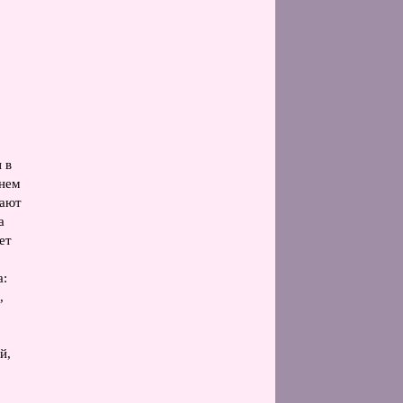
 в
днем
вают
а
ет
а:
,
й,