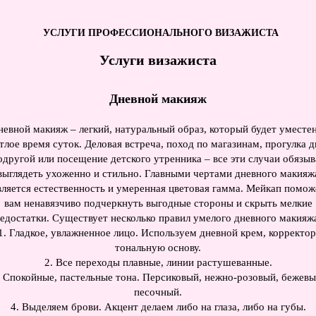
УСЛУГИ ПРОФЕССИОНАЛЬНОГО ВИЗАЖИСТА
Услуги визажиста
Дневной макияж
невной макияж – легкий, натуральный образ, который будет уместен
тлое время суток. Деловая встреча, поход по магазинам, прогулка 
одругой или посещение детского утренника – все эти случаи обязы
выглядеть ухоженно и стильно. Главными чертами дневного макияж
вляется естественность и умеренная цветовая гамма. Мейкап помож
вам ненавязчиво подчеркнуть выгодные стороны и скрыть мелкие
едостатки. Существует несколько правил умелого дневного макияж
1. Гладкое, увлажненное лицо. Используем дневной крем, корректор
тональную основу.
2. Все переходы плавные, линии растушеванные.
. Спокойные, пастельные тона. Персиковый, нежно-розовый, бежевы
песочный.
4. Выделяем брови. Акцент делаем либо на глаза, либо на губы.