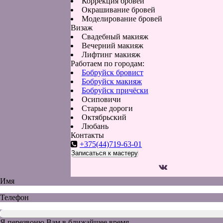
Коррекция бровей
Окрашивание бровей
Моделирование бровей
Визаж
Свадебный макияж
Вечерний макияж
Лифтинг макияж
Работаем по городам:
Бобруйск бровист
Бобруйск макияж
Бобруйск причёски
Осиповичи
Старые дороги
Октябрьский
Любань
Контакты
+375(44)719-63-01
Записаться к мастеру
Имя
Телефон
Я перезвоню Вам в ближайшее время