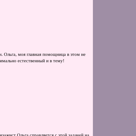
. Ольга, моя главная помощница в этом не
симально естественный и в тему!
изажист Ольга справляется с этой задачей на